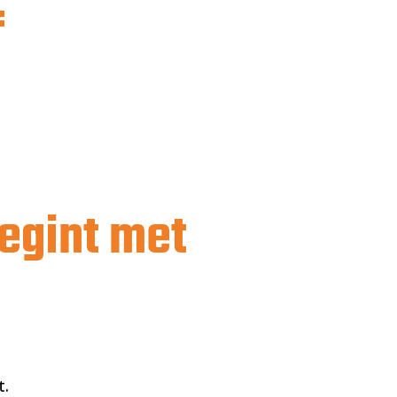
f
egint met
t.