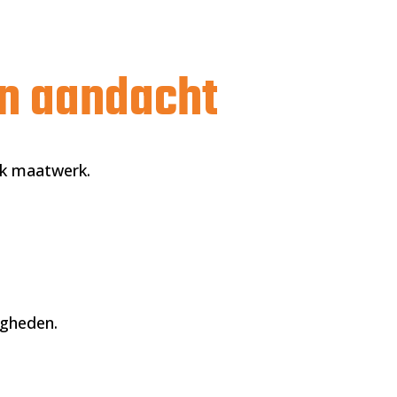
n aandacht
jk maatwerk.
igheden.