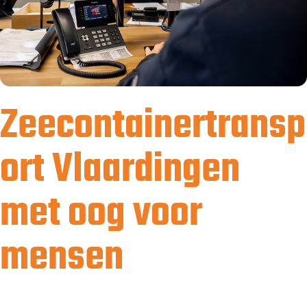
Zeecontainertransp
ort Vlaardingen
met oog voor
mensen