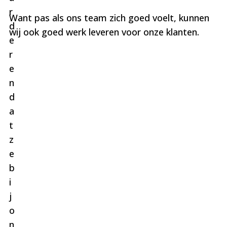
r
Want pas als ons team zich goed voelt, kunnen
d
wij ook goed werk leveren voor onze klanten.
e
r
e
n
d
a
t
z
e
b
i
j
o
n