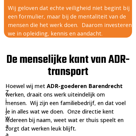
Wij geloven dat echte veiligheid niet begint bij
een formulier, maar bij de mentaliteit van de
mensen die het werk doen. Daarom investeren
we in opleiding, kennis en aandacht.
De menselijke kant van ADR-
transport
Hoewel wij met
ADR-goederen Barendrecht
Z
werken, draait ons werk uiteindelijk om
i
mensen. Wij zijn een familiebedrijf, en dat voel
j
je in alles wat we doen. Onze directie kent
w
iedereen bij naam, weet wat er thuis speelt en
a
zorgt dat werken leuk blijft.
a